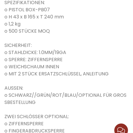
SPEZIFIKATIONEN:
o PISTOL BOX-PB07
o H 43 x B 165 x T 240 mm
o 1,2 kg
o 500 STÜCKE MOQ
SICHERHEIT:
o STAHLDICKE: 1.0MM/19GA
o SPERRE: ZIFFERNSPERRE
o WEICHSCHAUM INNEN
o MIT 2 STÜCK ERSATZSCHLÜSSEL, ANLEITUNG
AUSSEN:
o SCHWARZ//GRÜN/ROT/BLAU/OPTIONAL FÜR GROS
SBESTELLUNG
ZWEI SCHLÖSSER OPTIONAL:
o ZIFFERNSPERRE
o FINGERABDRUCKSPERRE