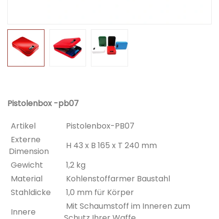
Pistolenbox -pb07
Artikel
Pistolenbox-PB07
Externe
H 43 x B 165 x T 240 mm
Dimension
Gewicht
1,2 kg
Material
Kohlenstoffarmer Baustahl
Stahldicke
1,0 mm für Körper
Mit Schaumstoff im Inneren zum
Innere
Schutz Ihrer Waffe